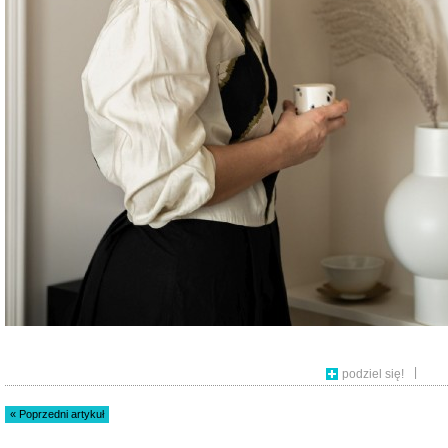
|
podziel się!
« Poprzedni artykuł