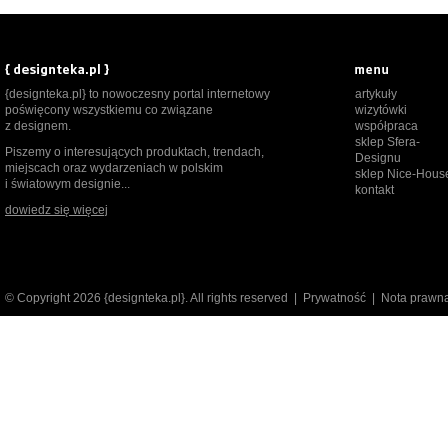
{designteka.pl} to nowoczesny portal internetowy
artykuły
poświęcony wszystkiemu co związane
wizytówki
z designem.
współpraca
sklep Sfera-
Piszemy o interesujących produktach, trendach,
Designu
miejscach oraz wydarzeniach w polskim
sklep Nice-Hous
i światowym designie...
kontakt
dowiedz się więcej
© Copyright 2026 {designteka.pl}. All rights reserved |
Prywatność
|
Nota prawn