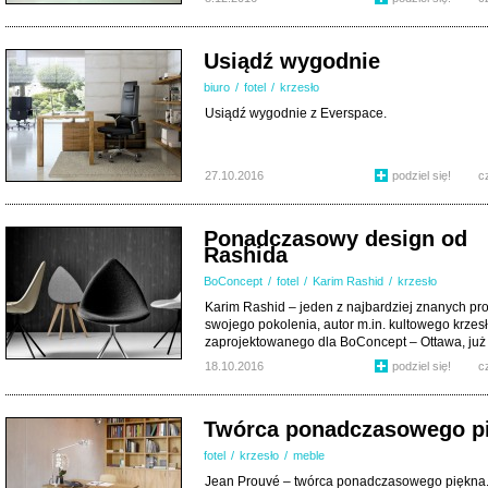
Usiądź wygodnie
biuro
/
fotel
/
krzesło
Usiądź wygodnie z Everspace.
27.10.2016
podziel się!
c
Ponadczasowy design od
Rashida
BoConcept
/
fotel
/
Karim Rashid
/
krzesło
Karim Rashid – jeden z najbardziej znanych pr
swojego pokolenia, autor m.in. kultowego krzes
zaprojektowanego dla BoConcept – Ottawa, już [.
18.10.2016
podziel się!
c
Twórca ponadczasowego p
fotel
/
krzesło
/
meble
Jean Prouvé – twórca ponadczasowego piękna