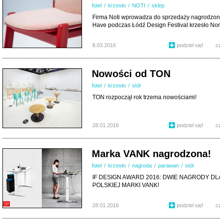
fotel
/
krzesło
/
NOTI
/
sklep
Firma Noti wprowadza do sprzedaży nagrodzon
Have podczas Łódź Design Festival krzesło Nor
8.03.2016
podziel się!
c
Nowości od TON
fotel
/
krzesło
/
stół
TON rozpoczął rok trzema nowościami!
28.01.2016
podziel się!
c
Marka VANK nagrodzona!
fotel
/
krzesło
/
nagroda
/
parawan
/
stół
IF DESIGN AWARD 2016: DWIE NAGRODY DL
POLSKIEJ MARKI VANK!
28.01.2016
podziel się!
c