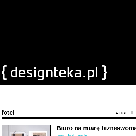
fotel
Biuro na miarę bizneswom
biuro
/
fotel
/
meble