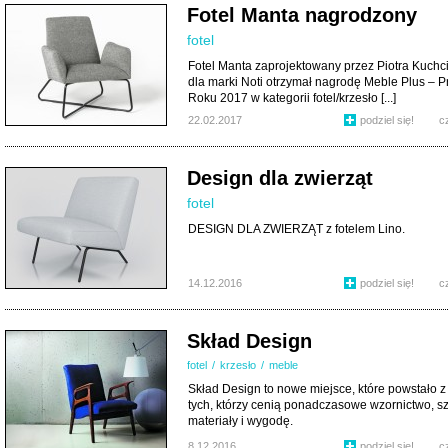
Fotel Manta nagrodzony
fotel
Fotel Manta zaprojektowany przez Piotra Kuchc
dla marki Noti otrzymał nagrodę Meble Plus – P
Roku 2017 w kategorii fotel/krzesło [...]
22.02.2017
podziel się!
c
Design dla zwierząt
fotel
DESIGN DLA ZWIERZĄT z fotelem Lino.
14.12.2016
podziel się!
c
Skład Design
fotel
/
krzesło
/
meble
Skład Design to nowe miejsce, które powstało z
tych, którzy cenią ponadczasowe wzornictwo, s
materiały i wygodę.
8.12.2016
podziel się!
c