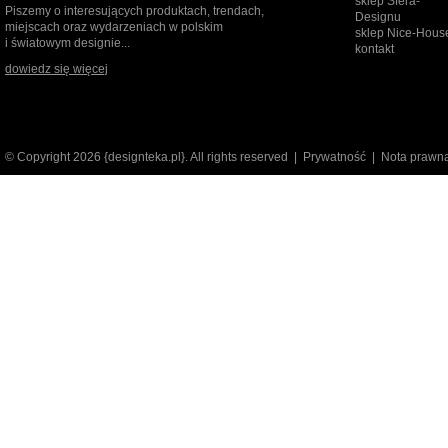
sklep Sfera-
Piszemy o interesujących produktach, trendach,
Designu
miejscach oraz wydarzeniach w polskim
sklep Nice-Hous
i światowym designie...
kontakt
dowiedz się więcej
© Copyright 2026 {designteka.pl}. All rights reserved |
Prywatność
|
Nota prawn