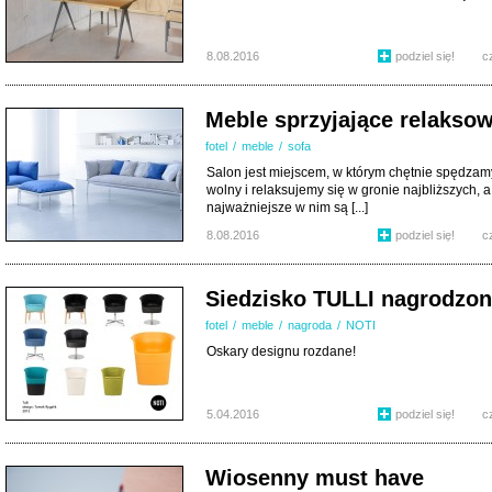
8.08.2016
podziel się!
c
Meble sprzyjające relaksow
fotel
/
meble
/
sofa
Salon jest miejscem, w którym chętnie spędzam
wolny i relaksujemy się w gronie najbliższych, a
najważniejsze w nim są [...]
8.08.2016
podziel się!
c
Siedzisko TULLI nagrodzon
fotel
/
meble
/
nagroda
/
NOTI
Oskary designu rozdane!
5.04.2016
podziel się!
c
Wiosenny must have