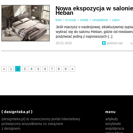
Nowa ekspozycja w saloni
Heban
fotel
/
krzesła
/
meble
/
oświetlenie
/
salon
Jeśli marzysz o nastrojowej, ekskluzywnej sypia
wybrać się do salonu Heban, gdzie od niedaw
podziwiać jedną z najnowszych [...]
20.01.2016
podziel się!
c
«
1
2
3
4
5
6
7
8
9
»
{designteka.pl} to nowoczesny portal internetowy
artykuły
poświęcony wszystkiemu co związane
wizytówki
z designem.
współpraca