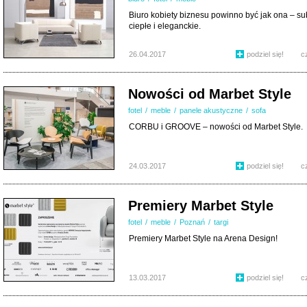
Biuro kobiety biznesu powinno być jak ona – su
ciepłe i eleganckie.
26.04.2017
podziel się!
c
Nowości od Marbet Style
fotel
/
meble
/
panele akustyczne
/
sofa
CORBU i GROOVE – nowości od Marbet Style.
24.03.2017
podziel się!
c
Premiery Marbet Style
fotel
/
meble
/
Poznań
/
targi
Premiery Marbet Style na Arena Design!
13.03.2017
podziel się!
c